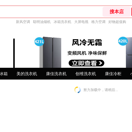
新风空调
聪明油烟机
冰箱洗衣机
大屏电视
格力空调
好物超值购
冰箱
美的洗衣机
康佳洗衣机
创维洗衣机
康佳冷柜
努力加载中，请稍后...