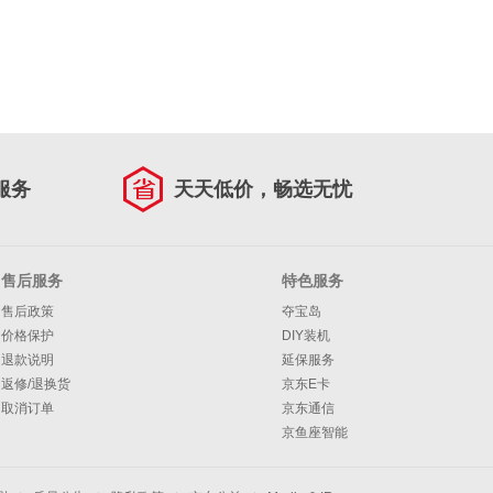
服务
天天低价，畅选无忧
售后服务
特色服务
售后政策
夺宝岛
价格保护
DIY装机
退款说明
延保服务
返修/退换货
京东E卡
取消订单
京东通信
京鱼座智能